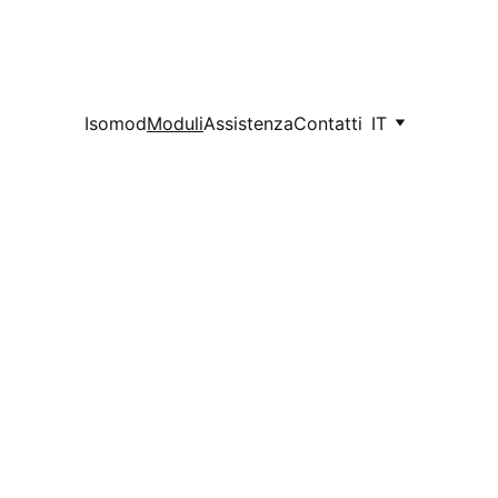
Isomod
Moduli
Assistenza
Contatti
IT
ienda,
alizzare.