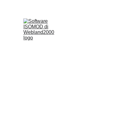
ISOMOD  - mod
Scegli solo ciò 
con moduli facil